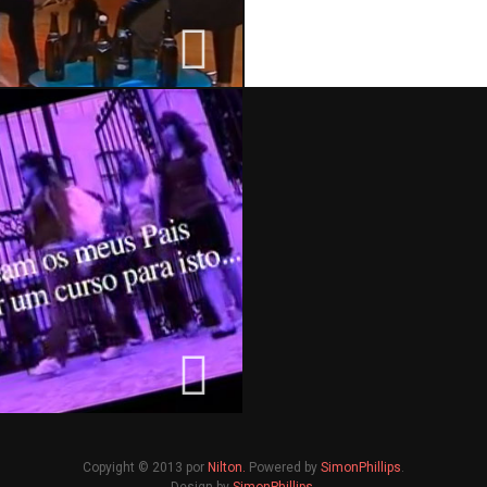
25 Junho, 2009
Copyight © 2013 por
Nilton.
Powered by
SimonPhillips
.