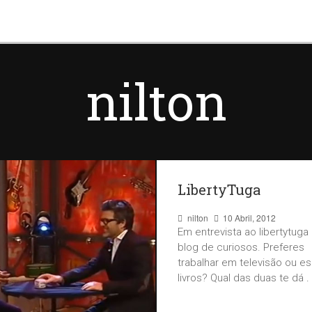
nilton
LibertyTuga
nilton
10 Abril, 2012
Em entrevista ao libertytuga
blog de curiosos. Preferes
trabalhar em televisão ou e
21 Novembro, 2012
livros? Qual das duas te dá
.